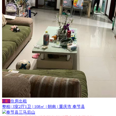
置顶
住房出租
整租
|
3室2厅1卫
|
108㎡
|
朝南
|
重庆市 奉节县
奉节县三马后山