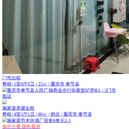
门市出租
整租
|
1室0厅0卫
|
25㎡
|
重庆市 奉节县
重庆市奉节县人民广场商业步行街新世纪旁B2—3门市
面议
施家梁房屋出租
整租
|
4室1厅1卫
|
80㎡
|
朝北
|
重庆市 奉节县
施家梁乔木街酒厂宿舍8单元2-3
免中介费
随时看房