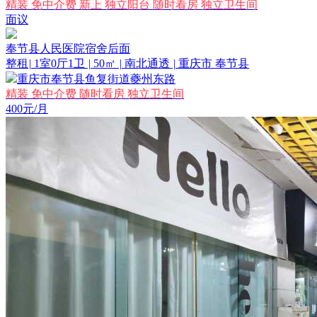
精装
免中介费
新上
独立阳台
随时看房
独立卫生间
面议
奉节县人民医院宿舍后面
整租
|
1室0厅1卫
|
50㎡
|
南北通透
|
重庆市 奉节县
重庆市奉节县鱼复街道夔州东路
精装
免中介费
随时看房
独立卫生间
400
元/月