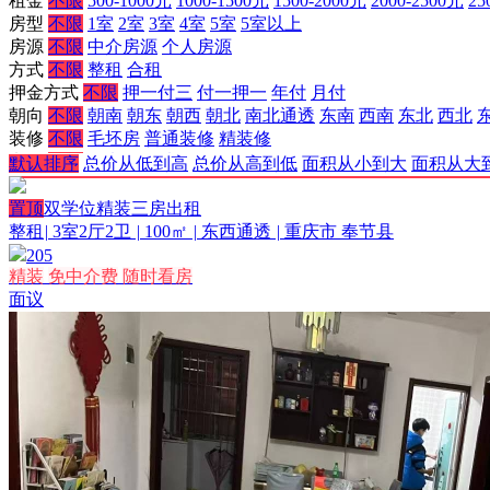
租金
不限
500-1000元
1000-1500元
1500-2000元
2000-2500元
25
房型
不限
1室
2室
3室
4室
5室
5室以上
房源
不限
中介房源
个人房源
方式
不限
整租
合租
押金方式
不限
押一付三
付一押一
年付
月付
朝向
不限
朝南
朝东
朝西
朝北
南北通透
东南
西南
东北
西北
装修
不限
毛坯房
普通装修
精装修
电梯
不限
有电梯
无电梯
默认排序
总价从低到高
总价从高到低
面积从小到大
面积从大
更多条件
向上收起
置顶
双学位精装三房出租
整租
|
3室2厅2卫
|
100㎡
|
东西通透
|
重庆市 奉节县
205
精装
免中介费
随时看房
面议