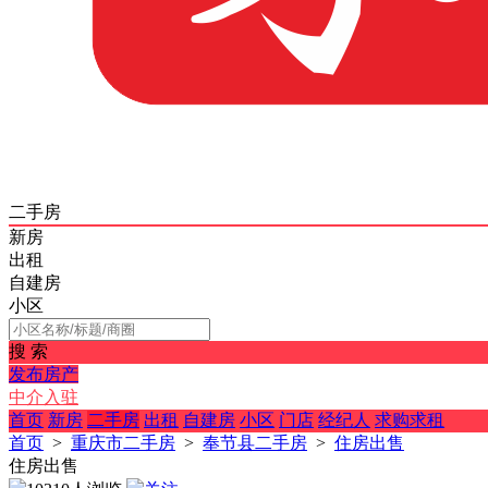
二手房
新房
出租
自建房
小区
搜 索
发布房产
中介入驻
首页
新房
二手房
出租
自建房
小区
门店
经纪人
求购求租
首页
>
重庆市二手房
>
奉节县二手房
>
住房出售
住房出售