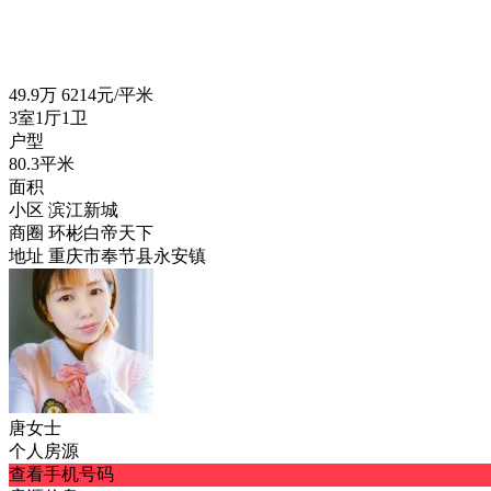
49.9
万
6214元/平米
3室1厅1卫
户型
80.3平米
面积
小区
滨江新城
商圈
环彬白帝天下
地址
重庆市奉节县永安镇
唐女士
个人房源
查看手机号码