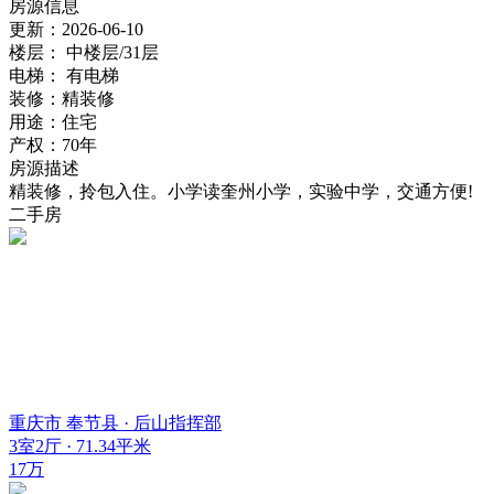
房源信息
更新：
2026-06-10
楼层：
中楼层/31层
电梯：
有电梯
装修：
精装修
用途：
住宅
产权：
70年
房源描述
精装修，拎包入住。小学读奎州小学，实验中学，交通方便!
二手房
重庆市 奉节县 · 后山指挥部
3室2厅 · 71.34平米
17万