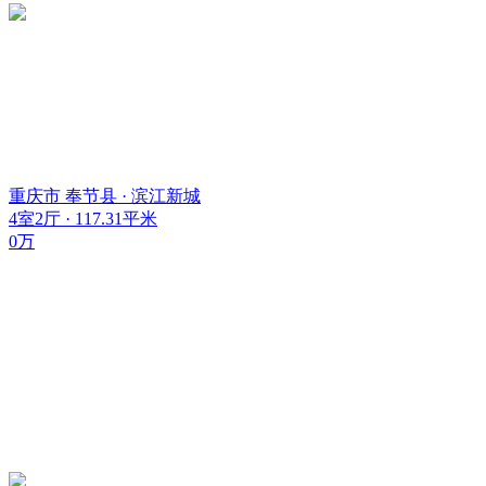
重庆市 奉节县 · 滨江新城
4室2厅 · 117.31平米
0万
网站备案许可证：
渝公网安备 50023602000121号
人力资源许可证：
(渝)人服证字2024】第3200000913号
增值电信许可证：
《中华人民共和国增值电信业务经营许可证》编号：
奉节信息网公约：
奉节信息网公约
本网站法律顾问：
重庆贞枰律师事务所