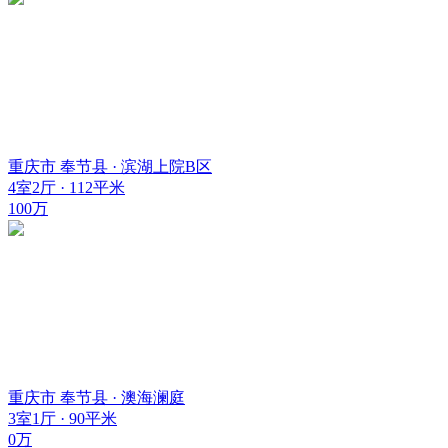
重庆市 奉节县 · 滨湖上院B区
4室2厅 · 112平米
100万
重庆市 奉节县 · 澳海澜庭
3室1厅 · 90平米
0万