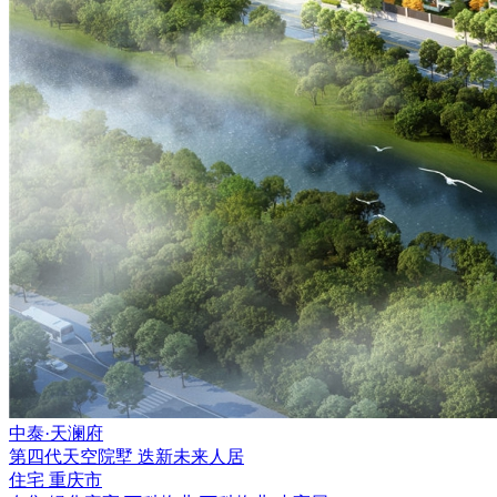
中泰·天澜府
第四代天空院墅 迭新未来人居
住宅
重庆市