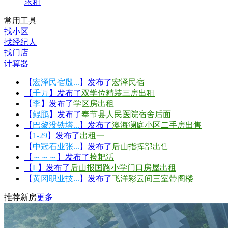
求租
常用工具
找小区
找经纪人
找门店
计算器
【
宏泽民宿殷...
】发布了
宏泽民宿
【
千万
】发布了
双学位精装三房出租
【
李
】发布了
学区房出租
【
鲲鹏
】发布了
奉节县人民医院宿舍后面
【
巴黎没铁塔...
】发布了
澳海澜庭小区二手房出售
【
1-29
】发布了
出租一
【
中冠石业张...
】发布了
后山指挥部出售
【
～～～
】发布了
捡耙活
【
L
】发布了
后山报国路小学门口房屋出租
【
黄冈职业技...
】发布了
飞洋彩云间三室带阁楼
推荐新房
更多