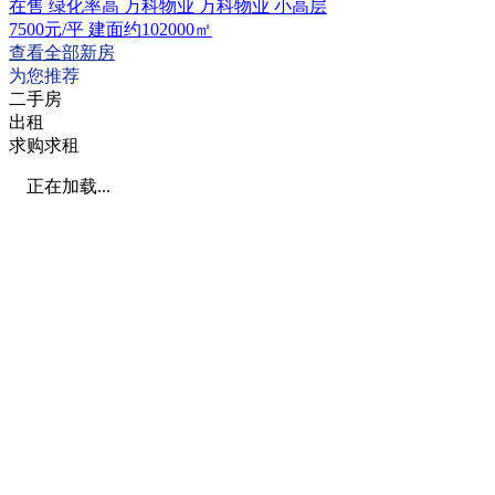
在售
绿化率高
万科物业
万科物业
小高层
7500
元/平
建面约102000㎡
查看全部新房
为您推荐
二手房
出租
求购求租
正在加载...