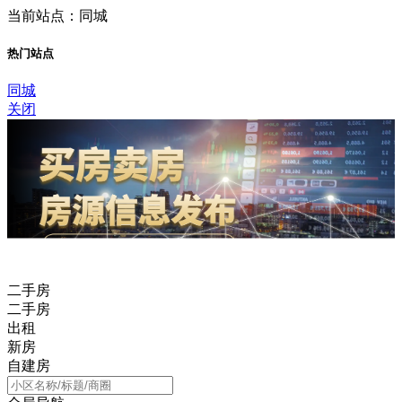
当前站点：同城
热门站点
同城
关闭
二手房
二手房
出租
新房
自建房