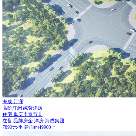
海成·汀澜
高阶汀澜 纯奢洋房
住宅
重庆市
奉节县
在售
品牌房企
洋房
海成集团
7890
元/平
建面约49900㎡