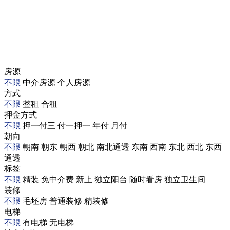
房源
不限
中介房源
个人房源
方式
不限
整租
合租
押金方式
不限
押一付三
付一押一
年付
月付
朝向
不限
朝南
朝东
朝西
朝北
南北通透
东南
西南
东北
西北
东西
通透
标签
不限
精装
免中介费
新上
独立阳台
随时看房
独立卫生间
装修
不限
毛坯房
普通装修
精装修
电梯
不限
有电梯
无电梯