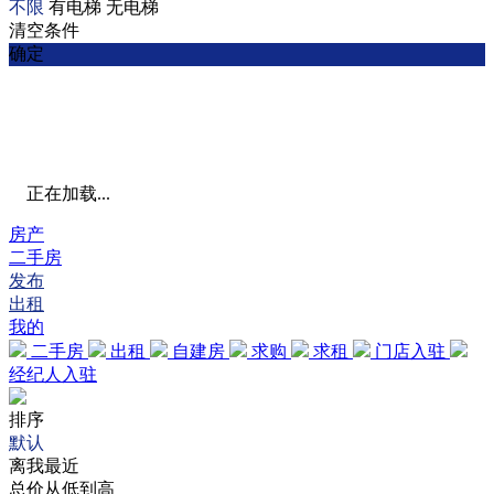
不限
有电梯
无电梯
清空条件
确定
正在加载...
房产
二手房
发布
出租
我的
二手房
出租
自建房
求购
求租
门店入驻
经纪人入驻
排序
默认
离我最近
总价从低到高