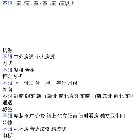
不限
1室
2室
3室
4室
5室
5室以上
房源
不限
中介房源
个人房源
方式
不限
整租
合租
押金方式
不限
押一付三
付一押一
年付
月付
朝向
不限
朝南
朝东
朝西
朝北
南北通透
东南
西南
东北
西北
东西
通透
标签
不限
精装
免中介费
新上
独立阳台
随时看房
独立卫生间
装修
不限
毛坯房
普通装修
精装修
电梯