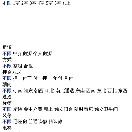
不限
1室
2室
3室
4室
5室
5室以上
房源
不限
中介房源
个人房源
方式
不限
整租
合租
押金方式
不限
押一付三
付一押一
年付
月付
朝向
不限
朝南
朝东
朝西
朝北
南北通透
东南
西南
东北
西北
东西
通透
标签
不限
精装
免中介费
新上
独立阳台
随时看房
独立卫生间
装修
不限
毛坯房
普通装修
精装修
电梯