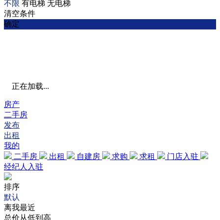
不限
有电梯
无电梯
清空条件
确定
正在加载...
房产
二手房
发布
出租
我的
二手房
出租
自建房
求购
求租
门店入驻
经纪人入驻
排序
默认
离我最近
总价从低到高