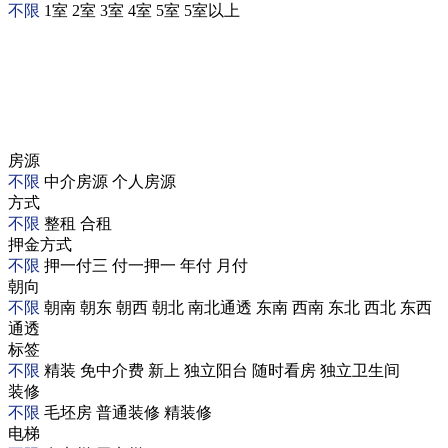
不限
1室
2室
3室
4室
5室
5室以上
房源
不限
中介房源
个人房源
方式
不限
整租
合租
押金方式
不限
押一付三
付一押一
年付
月付
朝向
不限
朝南
朝东
朝西
朝北
南北通透
东南
西南
东北
西北
东西
通透
标签
不限
精装
免中介费
新上
独立阳台
随时看房
独立卫生间
装修
不限
毛坯房
普通装修
精装修
电梯