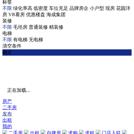
标签
不限
绿化率高
低密度
车位充足
品牌房企
小户型
现房
花园洋
房
VR看房
优惠楼盘
海成集团
装修
不限
毛坯房
普通装修
精装修
电梯
不限
有电梯
无电梯
清空条件
确定
正在加载...
房产
二手房
发布
出租
我的
二手房
出租
自建房
求购
求租
门店入驻