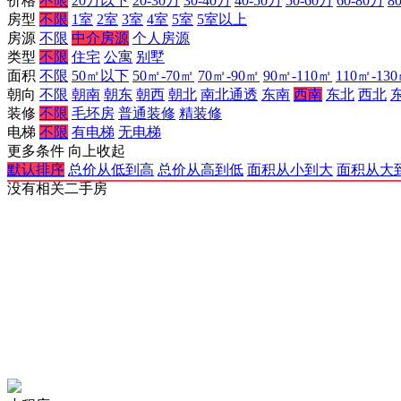
价格
不限
20万以下
20-30万
30-40万
40-50万
50-60万
60-80万
8
房型
不限
1室
2室
3室
4室
5室
5室以上
房源
不限
中介房源
个人房源
类型
不限
住宅
公寓
别墅
面积
不限
50㎡以下
50㎡-70㎡
70㎡-90㎡
90㎡-110㎡
110㎡-13
朝向
不限
朝南
朝东
朝西
朝北
南北通透
东南
西南
东北
西北
装修
不限
毛坯房
普通装修
精装修
电梯
不限
有电梯
无电梯
更多条件
向上收起
默认排序
总价从低到高
总价从高到低
面积从小到大
面积从大
没有相关二手房
网站备案许可证：
渝公网安备 50023602000121号
人力资源许可证：
(渝)人服证字2024】第3200000913号
增值电信许可证：
《中华人民共和国增值电信业务经营许可证》编号：
奉节信息网公约：
奉节信息网公约
本网站法律顾问：
重庆贞枰律师事务所