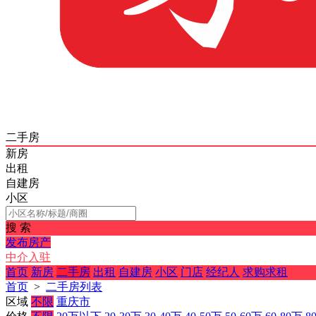
二手房
新房
出租
自建房
小区
搜 索
发布房产
中介入驻
首页
新房
二手房
出租
自建房
小区
门店
经纪人
求购求租
首页
>
二手房列表
区域
不限
重庆市