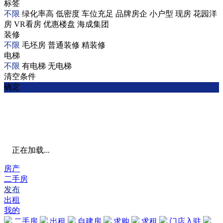
标签
不限
绿化率高
低密度
车位充足
品牌房企
小户型
现房
花园洋
房
VR看房
优惠楼盘
海成集团
装修
不限
毛坯房
普通装修
精装修
电梯
不限
有电梯
无电梯
清空条件
确定
正在加载...
房产
二手房
发布
出租
我的
二手房
出租
自建房
求购
求租
门店入驻