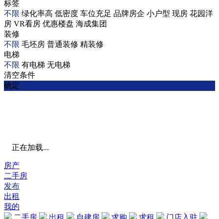
标签
不限
绿化率高
低密度
车位充足
品牌房企
小户型
现房
花园洋
房
VR看房
优惠楼盘
海成集团
装修
不限
毛坯房
普通装修
精装修
电梯
不限
有电梯
无电梯
清空条件
确定
正在加载...
房产
二手房
发布
出租
我的
二手房
出租
自建房
求购
求租
门店入驻