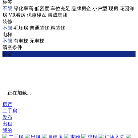
标签
不限
绿化率高
低密度
车位充足
品牌房企
小户型
现房
花园洋
房
VR看房
优惠楼盘
海成集团
装修
不限
毛坯房
普通装修
精装修
电梯
不限
有电梯
无电梯
清空条件
确定
正在加载...
房产
二手房
发布
出租
我的
二手房
出租
自建房
求购
求租
门店入驻