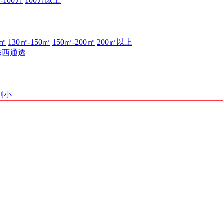
0-100万
100万以上
0㎡
130㎡-150㎡
150㎡-200㎡
200㎡以上
东西通透
到小
渝B2-20210537