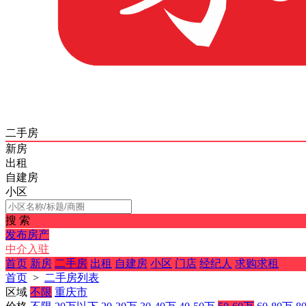
二手房
新房
出租
自建房
小区
搜 索
发布房产
中介入驻
首页
新房
二手房
出租
自建房
小区
门店
经纪人
求购求租
首页
>
二手房列表
区域
不限
重庆市