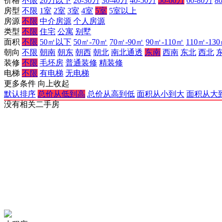
价格
不限
20万以下
20-30万
30-40万
40-50万
50-60万
60-80万
8
房型
不限
1室
2室
3室
4室
5室
5室以上
房源
不限
中介房源
个人房源
类型
不限
住宅
公寓
别墅
面积
不限
50㎡以下
50㎡-70㎡
70㎡-90㎡
90㎡-110㎡
110㎡-13
朝向
不限
朝南
朝东
朝西
朝北
南北通透
东南
西南
东北
西北
装修
不限
毛坯房
普通装修
精装修
电梯
不限
有电梯
无电梯
更多条件
向上收起
默认排序
总价从低到高
总价从高到低
面积从小到大
面积从大
没有相关二手房
网站备案许可证：
渝公网安备 50023602000121号
人力资源许可证：
(渝)人服证字2024】第3200000913号
增值电信许可证：
《中华人民共和国增值电信业务经营许可证》编号：
奉节信息网公约：
奉节信息网公约
本网站法律顾问：
重庆贞枰律师事务所