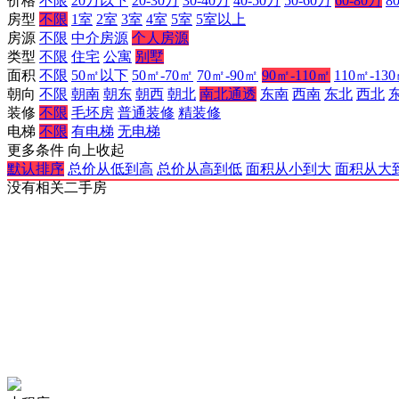
价格
不限
20万以下
20-30万
30-40万
40-50万
50-60万
60-80万
8
房型
不限
1室
2室
3室
4室
5室
5室以上
房源
不限
中介房源
个人房源
类型
不限
住宅
公寓
别墅
面积
不限
50㎡以下
50㎡-70㎡
70㎡-90㎡
90㎡-110㎡
110㎡-13
朝向
不限
朝南
朝东
朝西
朝北
南北通透
东南
西南
东北
西北
装修
不限
毛坯房
普通装修
精装修
电梯
不限
有电梯
无电梯
更多条件
向上收起
默认排序
总价从低到高
总价从高到低
面积从小到大
面积从大
没有相关二手房
网站备案许可证：
渝公网安备 50023602000121号
人力资源许可证：
(渝)人服证字2024】第3200000913号
增值电信许可证：
《中华人民共和国增值电信业务经营许可证》编号：
奉节信息网公约：
奉节信息网公约
本网站法律顾问：
重庆贞枰律师事务所