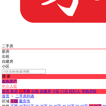
二手房
新房
出租
自建房
小区
搜 索
发布房产
中介入驻
首页
新房
二手房
出租
自建房
小区
门店
经纪人
求购求租
首页
>
二手房列表
区域
不限
重庆市