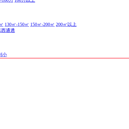
0-100万
100万以上
0㎡
130㎡-150㎡
150㎡-200㎡
200㎡以上
东西通透
到小
渝B2-20210537