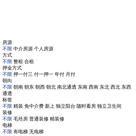
房源
不限
中介房源
个人房源
方式
不限
整租
合租
押金方式
不限
押一付三
付一押一
年付
月付
朝向
不限
朝南
朝东
朝西
朝北
南北通透
东南
西南
东北
西北
东西
通透
标签
不限
精装
免中介费
新上
独立阳台
随时看房
独立卫生间
装修
不限
毛坯房
普通装修
精装修
电梯
不限
有电梯
无电梯