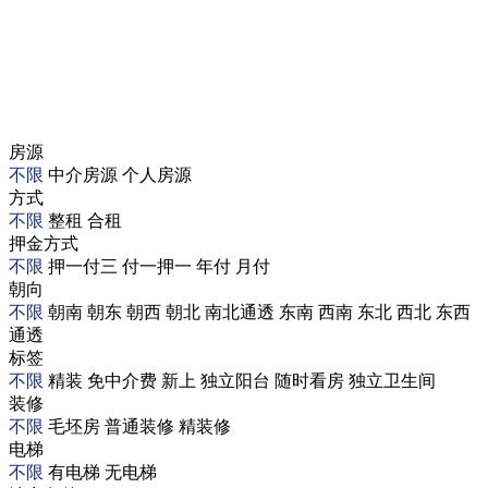
房源
不限
中介房源
个人房源
方式
不限
整租
合租
押金方式
不限
押一付三
付一押一
年付
月付
朝向
不限
朝南
朝东
朝西
朝北
南北通透
东南
西南
东北
西北
东西
通透
标签
不限
精装
免中介费
新上
独立阳台
随时看房
独立卫生间
装修
不限
毛坯房
普通装修
精装修
电梯
不限
有电梯
无电梯