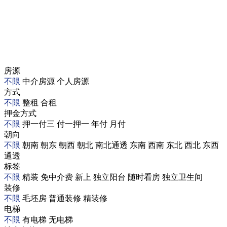
房源
不限
中介房源
个人房源
方式
不限
整租
合租
押金方式
不限
押一付三
付一押一
年付
月付
朝向
不限
朝南
朝东
朝西
朝北
南北通透
东南
西南
东北
西北
东西
通透
标签
不限
精装
免中介费
新上
独立阳台
随时看房
独立卫生间
装修
不限
毛坯房
普通装修
精装修
电梯
不限
有电梯
无电梯