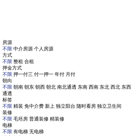
房源
不限
中介房源
个人房源
方式
不限
整租
合租
押金方式
不限
押一付三
付一押一
年付
月付
朝向
不限
朝南
朝东
朝西
朝北
南北通透
东南
西南
东北
西北
东西
通透
标签
不限
精装
免中介费
新上
独立阳台
随时看房
独立卫生间
装修
不限
毛坯房
普通装修
精装修
电梯
不限
有电梯
无电梯