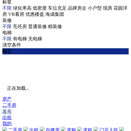
标签
不限
绿化率高
低密度
车位充足
品牌房企
小户型
现房
花园洋
房
VR看房
优惠楼盘
海成集团
装修
不限
毛坯房
普通装修
精装修
电梯
不限
有电梯
无电梯
清空条件
确定
正在加载...
房产
二手房
发布
出租
我的
二手房
出租
自建房
求购
求租
门店入驻