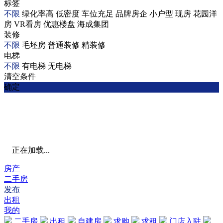
标签
不限
绿化率高
低密度
车位充足
品牌房企
小户型
现房
花园洋
房
VR看房
优惠楼盘
海成集团
装修
不限
毛坯房
普通装修
精装修
电梯
不限
有电梯
无电梯
清空条件
确定
正在加载...
房产
二手房
发布
出租
我的
二手房
出租
自建房
求购
求租
门店入驻