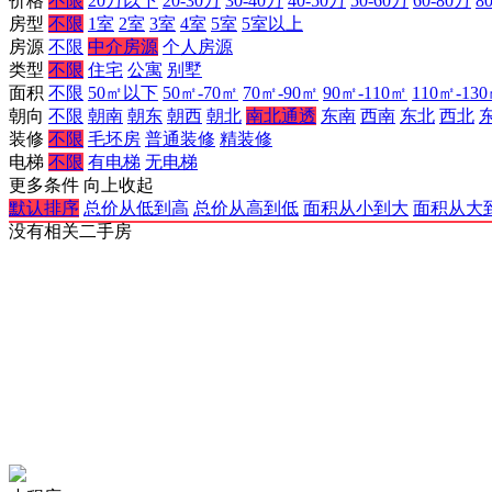
价格
不限
20万以下
20-30万
30-40万
40-50万
50-60万
60-80万
8
房型
不限
1室
2室
3室
4室
5室
5室以上
房源
不限
中介房源
个人房源
类型
不限
住宅
公寓
别墅
面积
不限
50㎡以下
50㎡-70㎡
70㎡-90㎡
90㎡-110㎡
110㎡-13
朝向
不限
朝南
朝东
朝西
朝北
南北通透
东南
西南
东北
西北
装修
不限
毛坯房
普通装修
精装修
电梯
不限
有电梯
无电梯
更多条件
向上收起
默认排序
总价从低到高
总价从高到低
面积从小到大
面积从大
没有相关二手房
网站备案许可证：
渝公网安备 50023602000121号
人力资源许可证：
(渝)人服证字2024】第3200000913号
增值电信许可证：
《中华人民共和国增值电信业务经营许可证》编号：
奉节信息网公约：
奉节信息网公约
本网站法律顾问：
重庆贞枰律师事务所