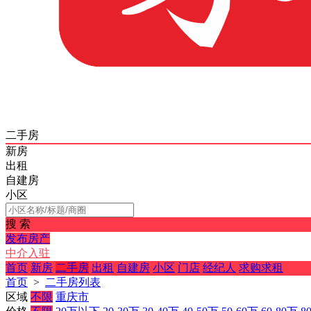
二手房
新房
出租
自建房
小区
搜 索
发布房产
中介入驻
首页
新房
二手房
出租
自建房
小区
门店
经纪人
求购求租
首页
>
二手房列表
区域
不限
重庆市