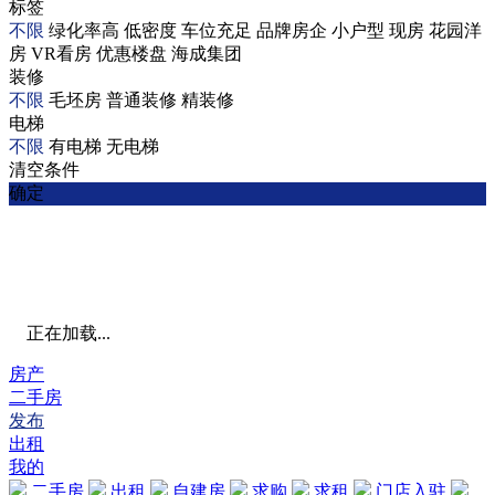
标签
不限
绿化率高
低密度
车位充足
品牌房企
小户型
现房
花园洋
房
VR看房
优惠楼盘
海成集团
装修
不限
毛坯房
普通装修
精装修
电梯
不限
有电梯
无电梯
清空条件
确定
正在加载...
房产
二手房
发布
出租
我的
二手房
出租
自建房
求购
求租
门店入驻