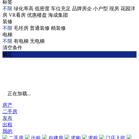
标签
不限
绿化率高
低密度
车位充足
品牌房企
小户型
现房
花园洋
房
VR看房
优惠楼盘
海成集团
装修
不限
毛坯房
普通装修
精装修
电梯
不限
有电梯
无电梯
清空条件
确定
正在加载...
房产
二手房
发布
出租
我的
二手房
出租
自建房
求购
求租
门店入驻