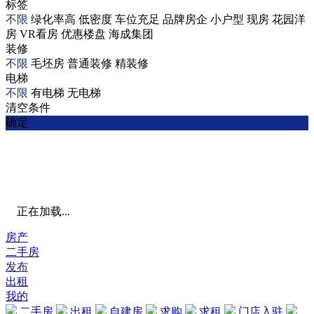
标签
不限
绿化率高
低密度
车位充足
品牌房企
小户型
现房
花园洋
房
VR看房
优惠楼盘
海成集团
装修
不限
毛坯房
普通装修
精装修
电梯
不限
有电梯
无电梯
清空条件
确定
正在加载...
房产
二手房
发布
出租
我的
二手房
出租
自建房
求购
求租
门店入驻