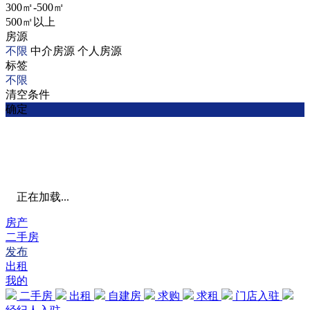
300㎡-500㎡
500㎡以上
房源
不限
中介房源
个人房源
标签
不限
清空条件
确定
正在加载...
房产
二手房
发布
出租
我的
二手房
出租
自建房
求购
求租
门店入驻