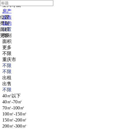
全局导航
房产
位置
发布
类别
我的
面积
位置
更多
类别
面积
更多
不限
重庆市
不限
不限
出租
出售
不限
40㎡以下
40㎡-70㎡
70㎡-100㎡
100㎡-150㎡
150㎡-200㎡
200㎡-300㎡