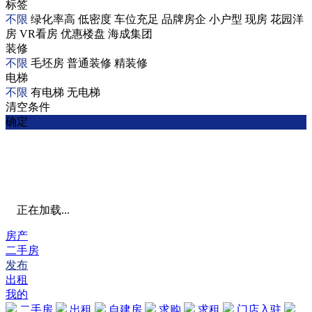
标签
不限
绿化率高
低密度
车位充足
品牌房企
小户型
现房
花园洋
房
VR看房
优惠楼盘
海成集团
装修
不限
毛坯房
普通装修
精装修
电梯
不限
有电梯
无电梯
清空条件
确定
正在加载...
房产
二手房
发布
出租
我的
二手房
出租
自建房
求购
求租
门店入驻